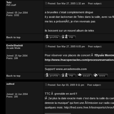
Teki
Posted: Sun Mar 27, 2005 1:32 am
Post subject:
INS staff
a bruxelles c'etait completement dingue
Joined: 05 Jun 2004
Posts: 1032
il y avait dan lacksman de Telex dans la salle, avec sa fi
me les a présentÃ©, je n'en revenais pas
ils bossent sur un nouvel album de telex
Back to top
EmileShahidi
Posted: Sun Mar 27, 2005 6:05 pm
Post subject:
Arcade Mode
Pour réserver vos places de concert Ã l'
Elysée Montm
Joined: 25 Apr 2004
Posts: 189
http://www.fnacspectacles.com/processreservati
_________________
Support!
www.arcademode.com
Back to top
oofred
Posted: Sun Apr 03, 2005 9:11 pm
Post subject:
TTC Ã grenoble en avril !!
Joined: 14 Jun 2004
Posts: 185
lÃ j'ai plus la date exacte mais c'est dans la salle du 
deteste la musique" qui font une Ã©mission sur radio ca
quelques mois: http://fred.sons.free.fr/lostreports/chro
_________________