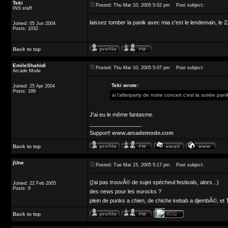
Teki
Posted: Thu Mar 10, 2005 5:02 pm
Post subject:
INS staff
laissez tomber la panik avec mia c'est le lendemain, le 
Joined: 05 Jun 2004
Posts: 1032
Back to top
EmileShahidi
Posted: Thu Mar 10, 2005 5:07 pm
Post subject:
Arcade Mode
Teki wrote:
Joined: 25 Apr 2004
Posts: 189
si l'afterparty de notre concert c'est la soirée pa
J'ai eu le même fantasme.
_________________
Support!
www.arcademode.com
Back to top
jUne
Posted: Tue Mar 15, 2005 5:17 pm
Post subject:
(j'ai pas trouvÃ© de sujet spécheul festivals, alors...)
Joined: 22 Feb 2005
Posts: 9
des news pour les eurocks ?
plein de punks a chien, de chiche kebab a djembÃ©, et 
Back to top