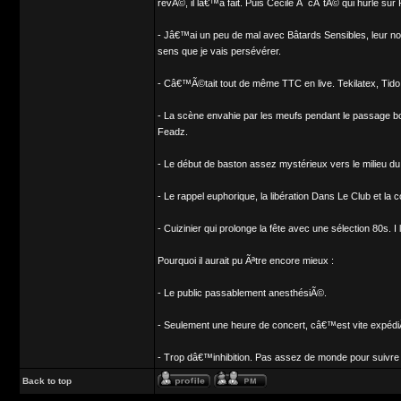
rêvÃ©, il lâ€™a fait. Puis Cécile Ã cÃ´tÃ© qui hurle su
- Jâ€™ai un peu de mal avec Bâtards Sensibles, leur nouv
sens que je vais persévérer.
- Câ€™Ã©tait tout de même TTC en live. Tekilatex, Tido 
- La scène envahie par les meufs pendant le passage bo
Feadz.
- Le début de baston assez mystérieux vers le milieu d
- Le rappel euphorique, la libération Dans Le Club et l
- Cuizinier qui prolonge la fête avec une sélection 80s. I l
Pourquoi il aurait pu Ãªtre encore mieux :
- Le public passablement anesthésiÃ©.
- Seulement une heure de concert, câ€™est vite expéd
- Trop dâ€™inhibition. Pas assez de monde pour suivre C
Back to top