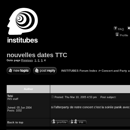
FAQ
Profile
nouvelles dates TTC
Goto page
Previous
1
,
2
,
3
,
4
INSTITUBES Forum Index
->
Concert and Party
Author
Teki
Posted: Thu Mar 10, 2005 4:53 pm
Post subject:
INS staff
si l'afterparty de notre concert c'est la soirée panik ave
Joined: 05 Jun 2004
Posts: 1032
Back to top