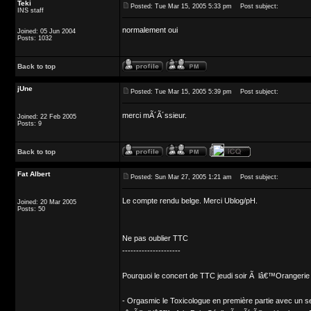
Teki
Posted: Tue Mar 15, 2005 5:33 pm
Post subject:
INS staff
normalement oui
Joined: 05 Jun 2004
Posts: 1032
Back to top
jUne
Posted: Tue Mar 15, 2005 5:39 pm
Post subject:
merci mÃ´Ã´ssieur.
Joined: 22 Feb 2005
Posts: 9
Back to top
Fat Albert
Posted: Sun Mar 27, 2005 1:21 am
Post subject:
Le compte rendu belge. Merci Ublog/pH.
Joined: 20 Mar 2005
Posts: 50
Ne pas oublier TTC
---------------------
Pourquoi le concert de TTC jeudi soir Ã lâ€™Orangerie 
- Orgasmic le Toxicologue en première partie avec un 