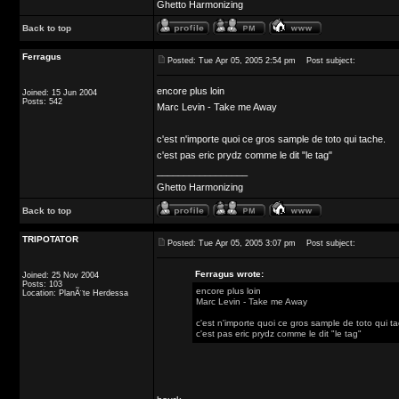
Ghetto Harmonizing
Back to top
Ferragus
Posted: Tue Apr 05, 2005 2:54 pm
Post subject:
encore plus loin
Joined: 15 Jun 2004
Posts: 542
Marc Levin - Take me Away
c'est n'importe quoi ce gros sample de toto qui tache.
c'est pas eric prydz comme le dit "le tag"
_________________
Ghetto Harmonizing
Back to top
TRIPOTATOR
Posted: Tue Apr 05, 2005 3:07 pm
Post subject:
Ferragus wrote:
Joined: 25 Nov 2004
Posts: 103
encore plus loin
Location: PlanÃ¨te Herdessa
Marc Levin - Take me Away
c'est n'importe quoi ce gros sample de toto qui t
c'est pas eric prydz comme le dit "le tag"