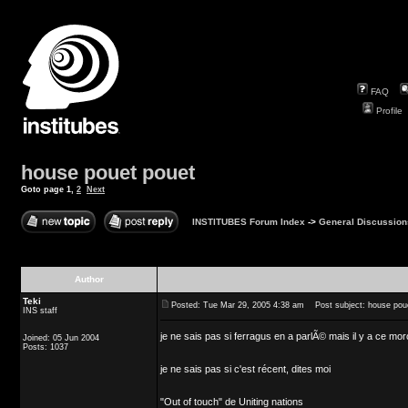
FAQ
Profile
house pouet pouet
Goto page
1
,
2
Next
INSTITUBES Forum Index
->
General Discussion
Author
Teki
Posted: Tue Mar 29, 2005 4:38 am
Post subject: house pou
INS staff
je ne sais pas si ferragus en a parlÃ© mais il y a ce
Joined: 05 Jun 2004
Posts: 1037
je ne sais pas si c'est récent, dites moi
"Out of touch" de Uniting nations