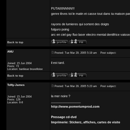
PUTAIIIINNNN!!!
genre lèves toi le matin et casse tout dans ta maison pa
rayons de lumieres qui sortent des doigts
fulguro poing
arc en ciel gay fluo laser electro mental dentifrice vaiss
Back to top
ANU
Posted: Tue Mar 29, 2005 5:19 am
Post subject:
il est tard.
Joined: 15 Jun 2004
Posts: 73
Location: banlieue bruxelloise
Back to top
ToNy-James
Posted: Tue Mar 29, 2005 5:23 am
Post subject:
la mer noire ?
Joined: 15 Jun 2004
Posts: 129
_________________
Location: 6-8
http://www.pomeriumprod.com
Pressage cd-dvd
Imprimerie: Stickerz, affiches, cartes de visite