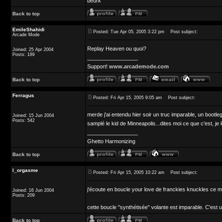
beurk
Back to top
EmileShahidi
Posted: Tue Apr 05, 2005 3:22 pm
Post subject:
Arcade Mode
Replay Heaven ou quoi?
Joined: 25 Apr 2004
Posts: 189
_________________
Support!
www.arcademode.com
Back to top
Ferragus
Posted: Fri Apr 15, 2005 9:05 am
Post subject:
merde j'ai entendu hier soir un truc imparable, un boo
Joined: 15 Jun 2004
Posts: 542
samplé le kid de Minneapolis...dites moi ce que c'est, je 
_________________
Ghetto Harmonizing
Back to top
l_orgasme
Posted: Fri Apr 15, 2005 10:22 am
Post subject:
j'écoute en boucle your love de franckies knuckles ce ma
Joined: 16 Jun 2004
Posts: 209
cette boucle "synthétisée" volante est imparable. C'est 
Back to top