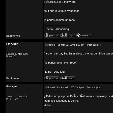
il Ã©tait sur le 2 many dj's
faut que je le vous yousendit
je parles comme un robot.
_________________
Ghetto Harmonizing
Back to top
Fat Albert
Posted: Tue Mar 29, 2005 4:08 pm
Post subject:
"arc en ciel gay fluo laser electro mental dentifrice vais
Joined: 20 Mar 2005
Posts: 51
"je parles comme un robot"
IL EST LA le futur!
Back to top
Ferragus
Posted: Sun Apr 03, 2005 3:45 pm
Post subject:
j'Ã©tais un peu passÃ© Ã cotÃ©, mais le mymymy de A
Joined: 15 Jun 2004
Posts: 542
comme il faut dans le genre...
débile
_________________