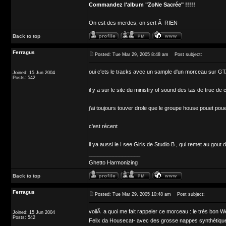
Commandez l'album "ZoNe Sacrée" !!!!!
On est des merdes, on sert Ã RIEN
Back to top
Ferragus
Posted: Tue Mar 29, 2005 8:48 am
Post subject:
oui c'ets le tracks avec un sample d'un morceau sur G
Joined: 15 Jun 2004
Posts: 542
il y a sur le site du ministry of sound des tas de truc de
j'ai toujours touver drole que le groupe house pouet po
c'est récent
il ya aussi le I see Girls de Studio B , qui remet au gout
_________________
Ghetto Harmonizing
Back to top
Ferragus
Posted: Tue Mar 29, 2005 10:48 am
Post subject:
voilÃ a quoi me fait rappeler ce morceau : le très bon
Joined: 15 Jun 2004
Posts: 542
Felix da Housecat- avec des grosse nappes synthétiqu