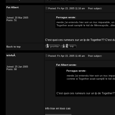
Fat Albert
Posted: Fri Apr 15, 2005 11:16 am
Post subject:
Ferragus wrote:
Joined: 20 Mar 2005
Posts: 51
merde j'ai entendu hier soir un truc imparable,
Together avait samplé le kid de Minneapolis...dite
C'est quoi ces rumeurs sur un lp de Together?? C'est du v
Back to top
telefuÃ.
Posted: Fri Apr 15, 2005 11:46 am
Post subject:
Fat Albert wrote:
Joined: 25 Jan 2005
Posts: 68
Ferragus wrote:
merde j'ai entendu hier soir un truc im
comme si Together avait samplé le kid de 
C'est quoi ces rumeurs sur un lp de Together?? C
info trax en tous cas
_________________