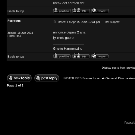
break eet scratch dat
Back to top
Ferragus
Posted: Fri Apr 15, 2005 12:41 pm
Post subject:
annoncé depuis 2 ans.
Joined: 15 Jun 2004
Posts: 542
j'y crois guere
_________________
Ghetto Harmonizing
Back to top
Display posts from previo
INSTITUBES Forum Index
->
General Discussion
Page
1
of
2
Powered b