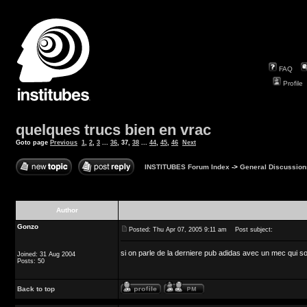
FAQ
Profile
quelques trucs bien en vrac
Goto page
Previous
1
,
2
,
3
...
36
,
37
,
38
...
44
,
45
,
46
Next
INSTITUBES Forum Index
->
General Discussion
Author
Gonzo
Posted: Thu Apr 07, 2005 9:11 am
Post subject:
si on parle de la derniere pub adidas avec un mec qui sort
Joined: 31 Aug 2004
Posts: 50
Back to top