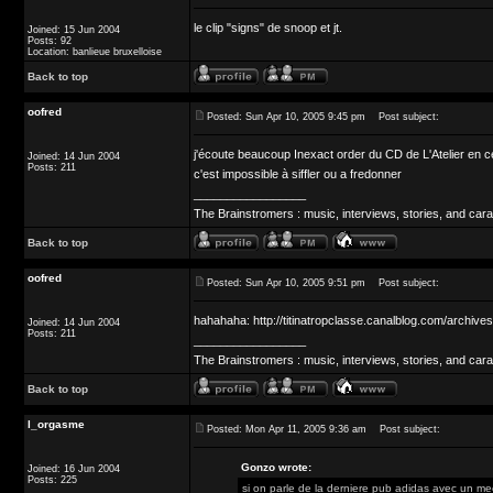
le clip "signs" de snoop et jt.
Joined: 15 Jun 2004
Posts: 92
Location: banlieue bruxelloise
Back to top
oofred
Posted: Sun Apr 10, 2005 9:45 pm
Post subject:
j'écoute beaucoup Inexact order du CD de L'Atelier en ce
Joined: 14 Jun 2004
Posts: 211
c'est impossible à siffler ou a fredonner
_________________
The Brainstromers : music, interviews, stories, and cara
Back to top
oofred
Posted: Sun Apr 10, 2005 9:51 pm
Post subject:
hahahaha: http://titinatropclasse.canalblog.com/archive
Joined: 14 Jun 2004
Posts: 211
_________________
The Brainstromers : music, interviews, stories, and cara
Back to top
l_orgasme
Posted: Mon Apr 11, 2005 9:36 am
Post subject:
Gonzo wrote:
Joined: 16 Jun 2004
Posts: 225
si on parle de la derniere pub adidas avec un mec 