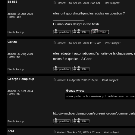
88-888
Posted: Thu Apr 07, 2005 9:45 am
Post subject:
elles ont quoi d'intelligent les adidas en question ?
Joined: 14 Jan 2005
Posts: 157
_________________
Human Mars delight in the flesh
Back to top
Gonzo
Posted: Thu Apr 07, 2005 11:17 am
Post subject:
elles adaptent automatiquent l'amortie de la chaussure, sel
Joined: 31 Aug 2004
Posts: 50
moins fun que les LA Gear
Back to top
George Pompidup
Posted: Fri Apr 08, 2005 2:05 pm
Post subject:
Gonzo wrote:
Joined: 27 Oct 2004
Posts: 56
si on parle de la derniere pub adidas avec un mec 
http://www.boardsmag.com/screeningroom/commercials
Back to top
ANU
Posted: Sun Apr 10, 2005 2:26 am
Post subject: