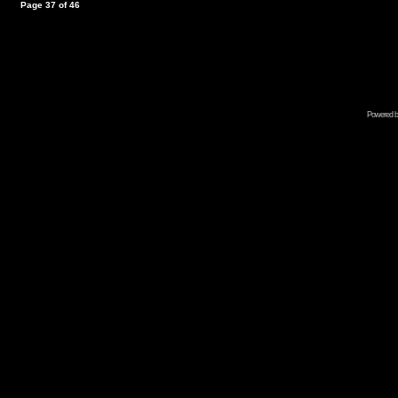
Page
37
of
46
Powered b