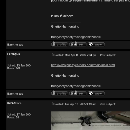
pour l'album (presque) entièrement chanté c'est pas en
le mix là déboite
_________________
Ghetto Harmonizing
frootylootybootymoviegooniezoonie
Back to top
Ferragus
Posted: Mon Apr 11, 2005 7:34 pm
Post subject:
http://www.pussycatdolls.com/main/main.html
Joined: 15 Jun 2004
Posts: 607
_________________
Ghetto Harmonizing
frootylootybootymoviegooniezoonie
Back to top
h3r4cl173
Posted: Tue Apr 12, 2005 9:49 am
Post subject:
Joined: 17 Jun 2004
Posts: 38