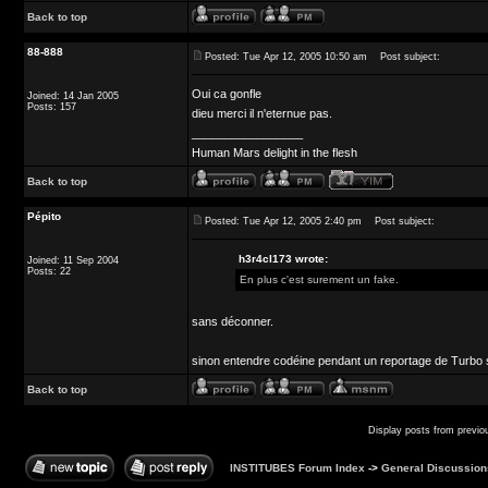
Back to top
88-888
Posted: Tue Apr 12, 2005 10:50 am
Post subject:
Oui ca gonfle
Joined: 14 Jan 2005
Posts: 157
dieu merci il n'eternue pas.
_________________
Human Mars delight in the flesh
Back to top
Pépito
Posted: Tue Apr 12, 2005 2:40 pm
Post subject:
h3r4cl173 wrote:
Joined: 11 Sep 2004
Posts: 22
En plus c'est surement un fake.
sans déconner.
sinon entendre codéine pendant un reportage de Turbo 
Back to top
Display posts from previo
INSTITUBES Forum Index
->
General Discussion