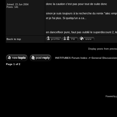
donc la caution c'est pas pour tout de suite donc
Joined: 15 Jun 2004
Posts: 141
sinon je suis toujours à la recherche du remix "alec emp
et je l'ai plus. Si quelqu'un a ca...
en dancefloor pure, faut pas oublié le superdiscount 2, 
Back to top
Display posts from previo
INSTITUBES Forum Index
->
General Discussion
Page
1
of
2
Powered by p