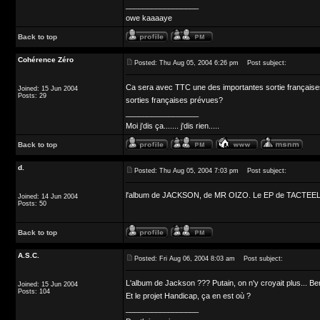
_________________
owe kaaaaye
Back to top
Cohérence Zéro
Posted: Thu Aug 05, 2004 6:26 pm
Post subject:
Ca sera avec TTC une des importantes sortie françaises d
Joined: 15 Jun 2004
Posts: 29
sorties françaises prévues?
_________________
Moi j'dis ça....... j'dis rien.....
Back to top
d.
Posted: Thu Aug 05, 2004 7:03 pm
Post subject:
l'album de JACKSON, de MR OIZO. Le EP de TACTEEL
Joined: 14 Jun 2004
Posts: 50
Back to top
A.S.C.
Posted: Fri Aug 06, 2004 8:03 am
Post subject:
L'album de Jackson ??? Putain, on n'y croyait plus... Be
Joined: 15 Jun 2004
Posts: 104
Et le projet Handicap, ça en est où ?
_________________