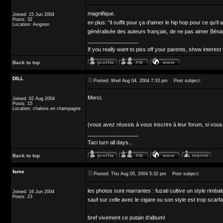
magnifique.
Joined: 15 Jun 2004
Posts: 32
en plus: "il suffit pour ça d'aimer le hip hop pour ce qu'il
Location: Avignon
généralisée des auteurs français, de ne pas aimer Bénabar
_________________
If you really want to piss off your parents, show interest 
Back to top
DILL
Posted: Wed Aug 04, 2004 7:33 pm
Post subject:
Merci.
Joined: 02 Aug 2004
Posts: 15
Location: chalons en champagne
(vous avez réussis à vous inscrire à leur forum, si vous
_________________
Taci turn all days...
Back to top
fame
Posted: Thu Aug 05, 2004 5:32 pm
Post subject:
les photos sont marrantes : fuzati cultive un style rim
Joined: 16 Jun 2004
Posts: 23
sauf sur celle avec le cigare ou son style est trop scarfac
bref vivement ce putain d'album!