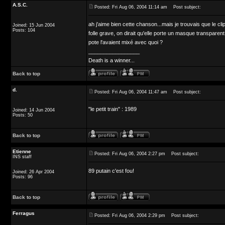
A.S.C.
Posted: Fri Aug 06, 2004 11:14 am
Post subject:
ah j'aime bien cette chanson...mais je trouvais que le clip
Joined: 15 Jun 2004
Posts: 104
folle grave, on dirait qu'elle porte un masque transparen
pote l'avaient mixé avec quoi ?
_________________
Death is a winner...
Back to top
d.
Posted: Fri Aug 06, 2004 11:47 am
Post subject:
"le petit train" : 1989
Joined: 14 Jun 2004
Posts: 50
Back to top
Etienne
Posted: Fri Aug 06, 2004 2:27 pm
Post subject:
INS staff
89 putain c'est fou!
Joined: 26 Apr 2004
Posts: 96
Back to top
Ferragus
Posted: Fri Aug 06, 2004 2:29 pm
Post subject: