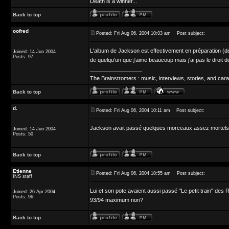
Death is a winner...
Back to top
oofred
Posted: Fri Aug 06, 2004 10:03 am
Post subject:
L'album de Jackson est effectivement en préparation (depu
Joined: 14 Jun 2004
Posts: 97
de quelqu'un que j'aime beaucoup mais j'ai pas le droit de
_________________
The Brainstromers : music, interviews, stories, and cara
Back to top
d.
Posted: Fri Aug 06, 2004 10:11 am
Post subject:
Jackson avait passé quelques morceaux assez mortels à
Joined: 14 Jun 2004
Posts: 50
Back to top
Etienne
Posted: Fri Aug 06, 2004 10:55 am
Post subject:
INS staff
Lui et son pote avaient aussi passé "Le petit train" des 
Joined: 26 Apr 2004
Posts: 96
93/94 maximum non?
Back to top