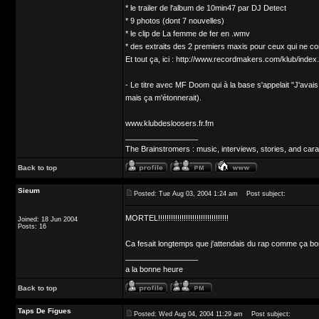
* le trailer de l'album de 10min47 par DJ Detect
* 9 photos (dont 7 nouvelles)
* le clip de La femme de fer en .wmv
* des extraits des 2 premiers maxis pour ceux qui ne c
Et tout ça, ici : http://www.recordmakers.com/klub/index
- Le titre avec MF Doom qui à la base s'appelait "J'avais
mais ça m'étonnerait).
www.klubdesloosers.fr.fm
_________________
The Brainstromers : music, interviews, stories, and cara
Back to top
Sieum
Posted: Tue Aug 03, 2004 1:24 am
Post subject:
MORTEL!!!!!!!!!!!!!!!!!!!!!!!!!!!!!!!!!
Joined: 18 Jun 2004
Posts: 16
Ca fesait longtemps que j'attendais du rap comme ça borde
_________________
a la bonne heure
Back to top
Taps De Figues
Posted: Wed Aug 04, 2004 11:29 am
Post subject: