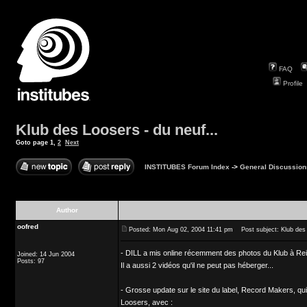
FAQ
Profile
Klub des Loosers - du neuf...
Goto page
1
,
2
Next
INSTITUBES Forum Index
->
General Discussion
Author
oofred
Posted: Mon Aug 02, 2004 11:41 pm
Post subject: Klub des L
- DILL a mis online récemment des photos du Klub à Reims
Joined: 14 Jun 2004
Posts: 97
Il a aussi 2 vidéos qu'il ne peut pas héberger...
- Grosse update sur le site du label, Record Makers, qui 
Loosers, avec :