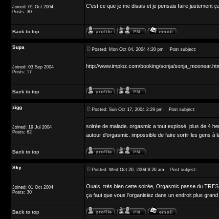
C'est ce que je me disais et je pensais faire justement ça
Joined: 01 Oct 2004
Posts: 30
Back to top
Supa
Posted: Mon Oct 04, 2004 4:20 pm
Post subject:
http://www.imploz.com/booking/sonja/sonja_moonear.ht
Joined: 03 Sep 2004
Posts: 17
Back to top
zigg
Posted: Sun Oct 17, 2004 2:29 pm
Post subject:
soirée de malade. orgasmic a tout explosé. plus de 4 heu
Joined: 19 Jul 2004
Posts: 62
autour d'orgasmic. impossible de faire sortir les gens à 
Back to top
Sky
Posted: Wed Oct 20, 2004 8:26 am
Post subject:
Ouais, très bien cette soirée, Orgasmic passe du TRES 
Joined: 01 Oct 2004
Posts: 30
ça faut que vous l'organisiez dans un endroit plus grand
Back to top