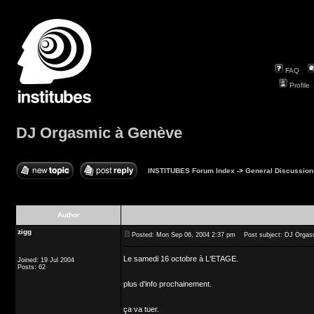
FAQ
Profile
DJ Orgasmic à Genève
INSTITUBES Forum Index
->
General Discussion
Author
zigg
Posted: Mon Sep 06, 2004 2:37 pm
Post subject: DJ Orgas
Le samedi 16 octobre à L'ETAGE.
Joined: 19 Jul 2004
Posts: 62
plus d'info prochainement.
ça va tuer.