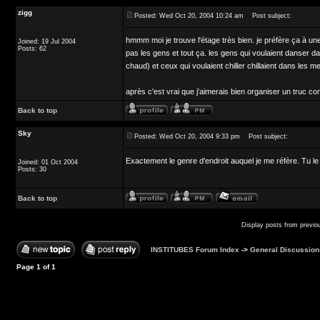
zigg
Posted: Wed Oct 20, 2004 10:24 am
Post subject:
hmmm moi je trouve l'étage très bien. je préfère ça à un
Joined: 19 Jul 2004
Posts: 62
pas les gens et tout ça. les gens qui voulaient danser 
chaud) et ceux qui voulaient chiller chillaient dans les me
après c'est vrai que j'aimerais bien organiser un truc c
Back to top
Sky
Posted: Wed Oct 20, 2004 9:33 pm
Post subject:
Exactement le genre d'endroit auquel je me réfère. Tu le 
Joined: 01 Oct 2004
Posts: 30
Back to top
Display posts from previo
INSTITUBES Forum Index
->
General Discussion
Page
1
of
1