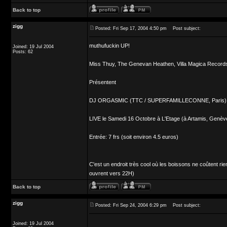
Back to top
zigg
Posted: Fri Sep 17, 2004 4:50 pm
Post subject:
muthufuckin UP!
Joined: 19 Jul 2004
Posts: 62
Miss Thuy, The Genevan Heathen, Villa Magica Records
Présentent
DJ ORGASMIC (TTC / SUPERFAMILLECONNE, Paris)
LIVE le Samedi 16 Octobre à L'Etage (à Artamis, Genèv
Entrée: 7 frs (soit environ 4.5 euros)
C'est un endroit très cool où les boissons ne coûtent ri
ouvrent vers 22H)
Back to top
zigg
Posted: Fri Sep 24, 2004 6:29 pm
Post subject:
Joined: 19 Jul 2004