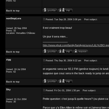
Posts: 62
Back to top
nonStopLora
Posted: Tue Sep 28, 2004 3:06 pm
Post subject:
Il est vraiment trop beau!
Joined: 28 Sep 2004
Posts: 32
Location: Versailles Château
Un jour il sera mien...
_________________
http://www.qhuit.com/family/familypictures/L&L%2BO.jpg
Back to top
zigg
Posted: Thu Sep 30, 2004 9:22 am
Post subject:
et orgasmic sera sur 92.2 FM (genève toujours) le lundi 1
Joined: 19 Jul 2004
Posts: 62
suppose que couz sera in the back ready to jump on any 
Back to top
Sky
Posted: Fri Oct 01, 2004 1:50 pm
Post subject:
Petite question: c'est jusqu'à quelle heure? (ou plutot c
Joined: 01 Oct 2004
Posts: 30
Parce que y'a Ellen Allien le même soir et j'aimerai bien r