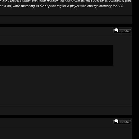
ine of MP3 players under the name Rocbox, including one aimed squarely at competing with
 an iPod, while matching its $299 price tag for a player with enough memory for 600