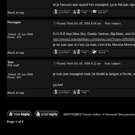
et je t'assure que quand t'es espagnol, ça te fait pas ri
Back to top
Ferragus
Posted: Wed Oct 06, 2004 8:04 pm
Post subject:
N.O.R.E feat Nina Sky, Daddy Yankee, Big Mato, and G
Joined: 15 Jun 2004
Posts: 474
http://www2.islanddefjam.com/av/go.ram?num=285058
je ne sais pas si c'est ca mais c'est très Morena Morena
Back to top
Teki
Posted: Wed Oct 06, 2004 8:11 pm
Post subject:
INS staff
je suis pas espagnol mais j'ai étudié la langue a l'ecole
Joined: 05 Jun 2004
Posts: 937
ça tue!
Back to top
INSTITUBES Forum Index
->
General Discussion
Page
1
of
3