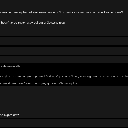
hez eux, et genre pharrell était vexé parce qu'il croyait sa signature chez star trak acquise?
 my heart" avec macy gray qui est drôle sans plus
te de roc-a-fella
t mc girt chez eux, et genre pharrell était vexé parce qu'il croyait sa signature chez star trak acqui
 go breakin my heart" avec macy gray qui est drôle sans plus
ne nights em'!