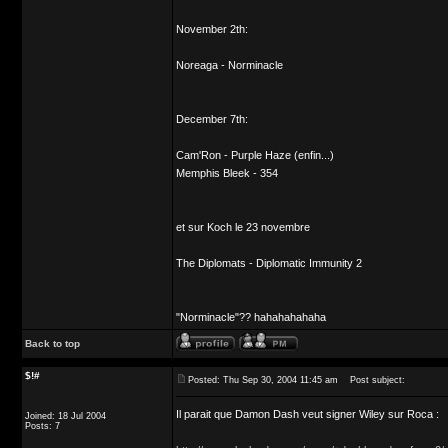
November 2th:
Noreaga - Norminacle
December 7th:
Cam'Ron - Purple Haze (enfin...)
Memphis Bleek - 354
et sur Koch le 23 novembre
The Diplomats - Diplomatic Immunity 2
"Norminacle"?? hahahahahaha
Back to top
$!#
Posted: Thu Sep 30, 2004 11:45 am
Post subject:
Il parait que Damon Dash veut signer Wiley sur Roca :
Joined: 18 Jul 2004
Posts: 7