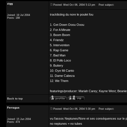
zigg
Posted: Wed Oct 06, 2004 5:13 pm
Post subject:
tracklisting du nore le poulet fou
Joined: 19 Jul 2004
Posts: 188
1. Get Down Ooou Ooou
2. For A Minute
3. Boom Boom
4. Friendz
5. Intervention
6. Rap Game
7. Bad Man
8. El Pollo Loco
9. Buttery
10. Oye Mi Canto
11. Dame Cabeza
12. We Them
featurings/producer: Mariah Carey; Kayne West; Beanie
Back to top
Ferragus
Posted: Wed Oct 06, 2004 5:30 pm
Post subject:
vu l'assos Neptunes/Nore et ses conséquences sur le 
Joined: 15 Jun 2004
Posts: 474
no neptunes = no tubes