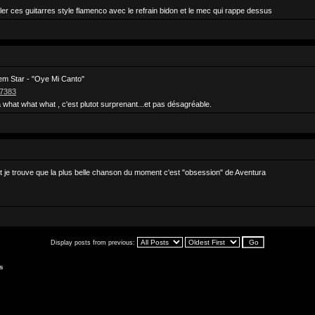
goler ces guitarres style flamenco avec le refrain bidon et le mec qui rappe dessus
em Star - "Oye Mi Canto"
47383
 what what what , c'est plutot surprenant...et pas désagréable.
, et je trouve que la plus belle chanson du moment c'est "obsession" de Aventura
Display posts from previous:
s