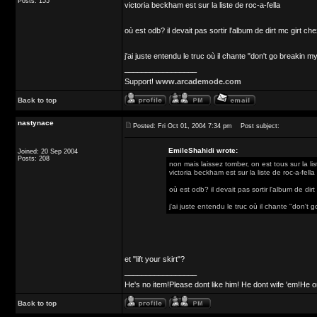
Posts: 155
victoria beckham est sur la liste de roc-a-fella
où est odb? il devait pas sortir l'album de dirt mc girt c
j'ai juste entendu le truc où il chante "don't go breakin
_________________
Support!
www.arcademode.com
Back to top
nastynace
Posted: Fri Oct 01, 2004 7:34 pm
Post subject:
EmileShahidi wrote:
Joined: 20 Sep 2004
Posts: 208
non mais laissez tomber, on est tous sur la lis
victoria beckham est sur la liste de roc-a-fella
où est odb? il devait pas sortir l'album de dir
j'ai juste entendu le truc où il chante "don't
et "lift your skirt"?
_________________
He's no item!Please dont like him! He dont wife 'em!He o
Back to top