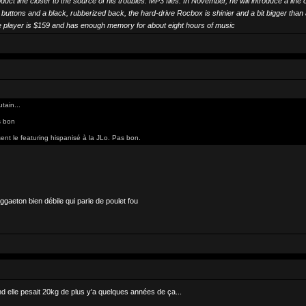
uct line closer to the source of his troubles: MP3 files. In November, he will introduce a l
e buttons and a black, rubberized back, the hard-drive Rocbox is shinier and a bit bigger than
ve player is $159 and has enough memory for about eight hours of music
tain...
s bon
sent le featuring hispanisé à la JLo. Pas bon.
gaeton bien débile qui parle de poulet fou
d elle pesait 20kg de plus y'a quelques années de ça...