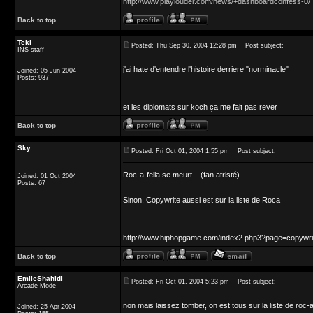
http://www.playlouder.com/news/+dashboardconfess-0/
Back to top
Teki
Posted: Thu Sep 30, 2004 12:28 pm
Post subject:
INS staff
j'ai hate d'entendre l'histoire derriere "norminacle"
Joined: 05 Jun 2004
Posts: 937
et les diplomats sur koch ça me fait pas rever
Back to top
Sky
Posted: Fri Oct 01, 2004 1:55 pm
Post subject:
Roc-a-fella se meurt... (fan atristé)
Joined: 01 Oct 2004
Posts: 67
Sinon, Copywrite aussi est sur la liste de Roca
http://www.hiphopgame.com/index2.php3?page=copywri
Back to top
EmileShahidi
Posted: Fri Oct 01, 2004 5:23 pm
Post subject:
Arcade Mode
non mais laissez tomber, on est tous sur la liste de roc-a
Joined: 25 Apr 2004