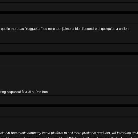
t que le morceau "reggaeton" de nore tue, j'aimerai bien l'entendre si quelqu'un a un lien
uring hispanisé à la JLo. Pas bon.
 hip-hop music company into a platform to sell more profitable products, will introduce an 