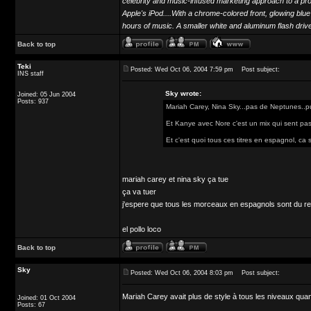
celebrity and music-infused marketing approach to a prod
Apple's iPod....With a chrome-colored front, glowing blu
hours of music. A smaller white and aluminum flash dri
Back to top
Teki
Posted: Wed Oct 06, 2004 7:59 pm
Post subject:
INS staff
Sky wrote:
Joined: 05 Jun 2004
Posts: 937
Mariah Carey, Nina Sky...pas de Neptunes..pu
Et Kanye avec Nore c'est un mix qui sent pa
Et c'est quoi tous ces titres en espagnol, ca 
mariah carey et nina sky ça tue
ça va tuer
j'espere que tous les morceaux en espagnols sont du reg
el pollo loco
Back to top
Sky
Posted: Wed Oct 06, 2004 8:03 pm
Post subject:
Mariah Carey avait plus de style à tous les niveaux quan
Joined: 01 Oct 2004
Posts: 67