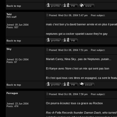
Back to top
Teki
Posted: Wed Oct 06, 2004 5:47 pm
Post subject:
INS staff
mais c'est bon y'a david banner arrete et en plus il parai
Joined: 05 Jun 2004
Posts: 937
neptunes got a cocker spaniel cause they're gay
Back to top
Sky
Posted: Wed Oct 06, 2004 7:51 pm
Post subject:
Mariah Carey, Nina Sky...pas de Neptunes..putain...
Joined: 01 Oct 2004
Posts: 67
Et Kanye avec Nore c'est un mix qui sent pas bon
Et c'est quoi tous ces titres en espagnol, ca sent le feat
Back to top
Ferragus
Posted: Wed Oct 06, 2004 7:56 pm
Post subject:
On pourra écoutez tous ca grace au Rocbox
Joined: 15 Jun 2004
Posts: 474
Roc-A-Fella Records founder Damon Dash, who turned his