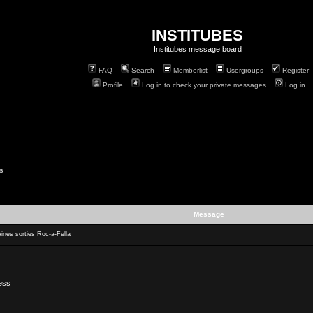
INSTITUBES
Institubes message board
FAQ
Search
Memberlist
Usergroups
Register
Profile
Log in to check your private messages
Log in
s
Message
nes sorties Roc-a-Fella
ness