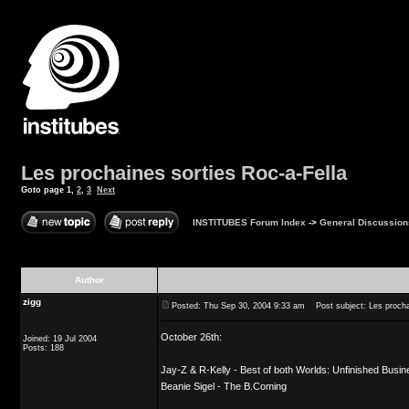
Les prochaines sorties Roc-a-Fella
Goto page
1
,
2
,
3
Next
INSTITUBES Forum Index
->
General Discussion
Author
zigg
Posted: Thu Sep 30, 2004 9:33 am
Post subject: Les prochai
October 26th:
Joined: 19 Jul 2004
Posts: 188
Jay-Z & R-Kelly - Best of both Worlds: Unfinished Busi
Beanie Sigel - The B.Coming