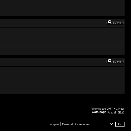
All times are GMT + 1 Hour
Goto page
1
,
2
,
3
Next
Jump to: