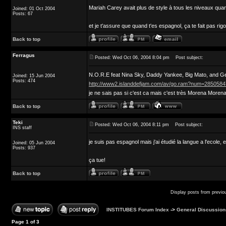
Mariah Carey avait plus de style à tous les niveaux quan
Joined: 01 Oct 2004
Posts: 67
et je t'assure que quand t'es espagnol, ça te fait pas ri
Back to top
Ferragus
Posted: Wed Oct 06, 2004 8:04 pm
Post subject:
N.O.R.E feat Nina Sky, Daddy Yankee, Big Mato, and G
Joined: 15 Jun 2004
Posts: 474
http://www2.islanddefjam.com/av/go.ram?num=285058
je ne sais pas si c'est ca mais c'est très Morena Morena
Back to top
Teki
Posted: Wed Oct 06, 2004 8:11 pm
Post subject:
INS staff
je suis pas espagnol mais j'ai étudié la langue a l'ecole
Joined: 05 Jun 2004
Posts: 937
ça tue!
Back to top
Display posts from previo
INSTITUBES Forum Index
->
General Discussion
Page
1
of
3