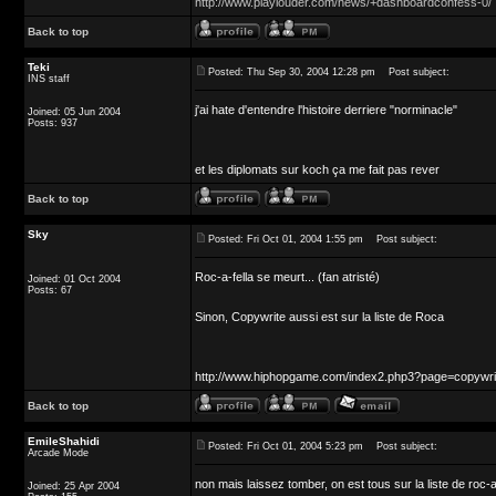
http://www.playlouder.com/news/+dashboardconfess-0/
Back to top
Teki
Posted: Thu Sep 30, 2004 12:28 pm
Post subject:
INS staff
j'ai hate d'entendre l'histoire derriere "norminacle"
Joined: 05 Jun 2004
Posts: 937
et les diplomats sur koch ça me fait pas rever
Back to top
Sky
Posted: Fri Oct 01, 2004 1:55 pm
Post subject:
Roc-a-fella se meurt... (fan atristé)
Joined: 01 Oct 2004
Posts: 67
Sinon, Copywrite aussi est sur la liste de Roca
http://www.hiphopgame.com/index2.php3?page=copywri
Back to top
EmileShahidi
Posted: Fri Oct 01, 2004 5:23 pm
Post subject:
Arcade Mode
non mais laissez tomber, on est tous sur la liste de roc-a
Joined: 25 Apr 2004