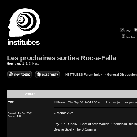
FAQ
Profile
Les prochaines sorties Roc-a-Fella
Goto page
1
,
2
,
3
Next
INSTITUBES Forum Index
->
General Discussion
Author
zigg
Posted: Thu Sep 30, 2004 9:33 am
Post subject: Les prochai
October 26th:
Joined: 19 Jul 2004
Posts: 188
Jay-Z & R-Kelly - Best of both Worlds: Unfinished Busi
Beanie Sigel - The B.Coming