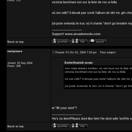
Posts: 155
victoria beckham est sur la liste de roc-a-fella
où est odb? il devait pas sortir l'album de dirt mc girt c
j'ai juste entendu le truc où il chante "don't go breakin
_________________
Support!
www.arcademode.com
Back to top
nastynace
Posted: Fri Oct 01, 2004 7:34 pm
Post subject:
EmileShahidi wrote:
Joined: 20 Sep 2004
Posts: 208
non mais laissez tomber, on est tous sur la liste de
victoria beckham est sur la liste de roc-a-fella
où est odb? il devait pas sortir l'album de dirt mc
j'ai juste entendu le truc où il chante "don't go 
et "lift your skirt"?
_________________
He's no item!Please dont like him! He dont wife 'em!He o
Back to top