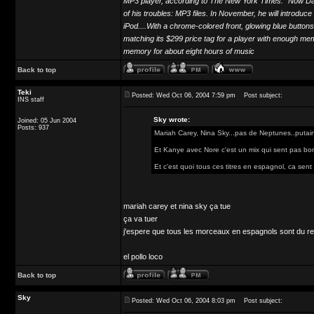
MP3 player, according to The New York Times: "Now Dash
of his troubles: MP3 files. In November, he will introdu
iPod....With a chrome-colored front, glowing blue buttons
matching its $299 price tag for a player with enough me
memory for about eight hours of music
Back to top
Teki
Posted: Wed Oct 06, 2004 7:59 pm
Post subject:
INS staff
Sky wrote:
Joined: 05 Jun 2004
Posts: 937
Mariah Carey, Nina Sky...pas de Neptunes..putain
Et Kanye avec Nore c'est un mix qui sent pas bo
Et c'est quoi tous ces titres en espagnol, ca sent
mariah carey et nina sky ça tue
ça va tuer
j'espere que tous les morceaux en espagnols sont du reg
el pollo loco
Back to top
Sky
Posted: Wed Oct 06, 2004 8:03 pm
Post subject: