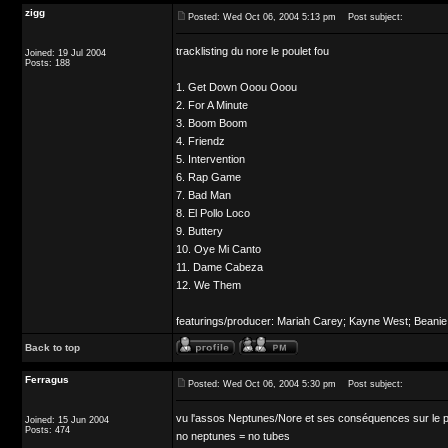
zigg
Posted: Wed Oct 06, 2004 5:13 pm
Post subject:
tracklisting du nore le poulet fou
Joined: 19 Jul 2004
Posts: 188
1. Get Down Ooou Ooou
2. For A Minute
3. Boom Boom
4. Friendz
5. Intervention
6. Rap Game
7. Bad Man
8. El Pollo Loco
9. Buttery
10. Oye Mi Canto
11. Dame Cabeza
12. We Them
featurings/producer: Mariah Carey; Kayne West; Beanie
Back to top
Ferragus
Posted: Wed Oct 06, 2004 5:30 pm
Post subject:
vu l'assos Neptunes/Nore et ses conséquences sur le 
Joined: 15 Jun 2004
Posts: 474
no neptunes = no tubes