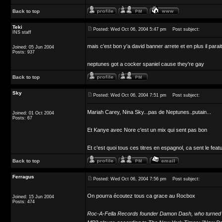
Back to top
Teki
Posted: Wed Oct 06, 2004 5:47 pm
Post subject:
INS staff
mais c'est bon y'a david banner arrete et en plus il parai
Joined: 05 Jun 2004
Posts: 937
neptunes got a cocker spaniel cause they're gay
Back to top
Sky
Posted: Wed Oct 06, 2004 7:51 pm
Post subject:
Mariah Carey, Nina Sky...pas de Neptunes..putain...
Joined: 01 Oct 2004
Posts: 67
Et Kanye avec Nore c'est un mix qui sent pas bon
Et c'est quoi tous ces titres en espagnol, ca sent le feat
Back to top
Ferragus
Posted: Wed Oct 06, 2004 7:56 pm
Post subject:
On pourra écoutez tous ca grace au Rocbox
Joined: 15 Jun 2004
Posts: 474
Roc-A-Fella Records founder Damon Dash, who turned his 