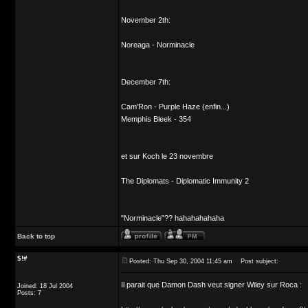
November 2th:
Noreaga - Norminacle
December 7th:
Cam'Ron - Purple Haze (enfin...)
Memphis Bleek - 354
et sur Koch le 23 novembre
The Diplomats - Diplomatic Immunity 2
"Norminacle"?? hahahahahaha
Back to top
$!#
Posted: Thu Sep 30, 2004 11:45 am
Post subject:
Il parait que Damon Dash veut signer Wiley sur Roca :
Joined: 18 Jul 2004
Posts: 7